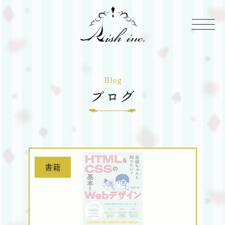
株
式
Rish
会
Inc
Blog
社
ブログ
Rish
書籍