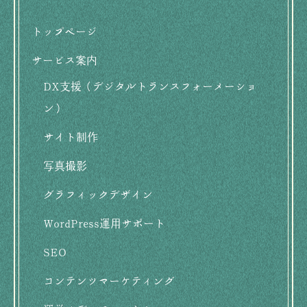
ッ
トップページ
タ
サービス案内
ー
DX支援（デジタルトランスフォーメーショ
用
ン）
メ
サイト制作
ニ
写真撮影
ュ
グラフィックデザイン
ー
WordPress運用サポート
SEO
コンテンツマーケティング