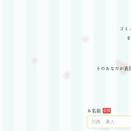
コミ
ま
そのあなたが表
お名前
必須