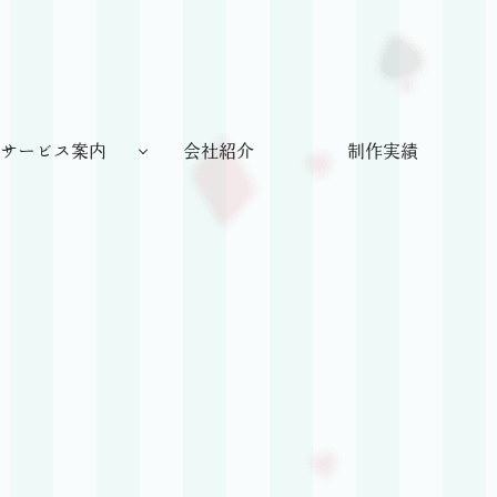
株
式
会
サービス案内
会社紹介
制作実績
社
Rish