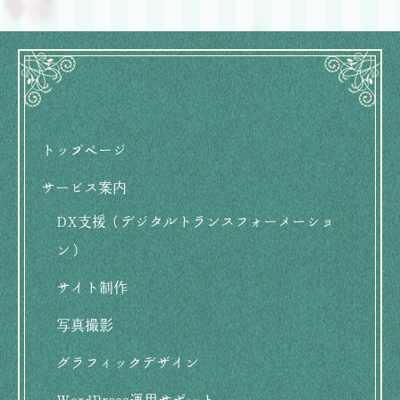
フ
ッ
トップページ
タ
サービス案内
ー
DX支援（デジタルトランスフォーメーショ
用
ン）
メ
サイト制作
ニ
写真撮影
ュ
グラフィックデザイン
ー