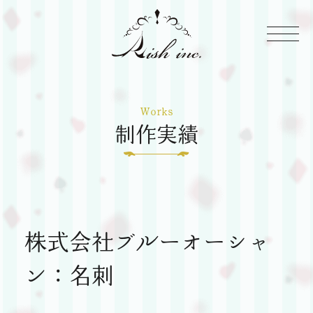
株
式
Rish
会
Inc
Works
社
制作実績
Rish
株式会社ブルーオーシャ
ン：名刺