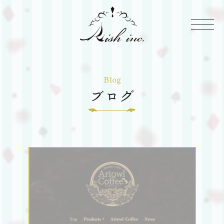
株
式
Rish
会
Inc
Blog
社
ブログ
Rish