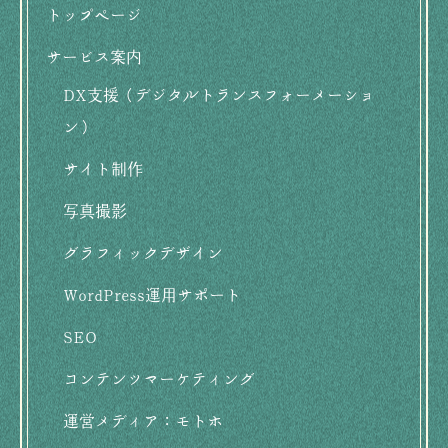
トップページ
タ
サービス案内
ー
DX支援（デジタルトランスフォーメーショ
用
ン）
メ
サイト制作
ニ
写真撮影
ュ
グラフィックデザイン
ー
WordPress運用サポート
SEO
コンテンツマーケティング
運営メディア：モトホ