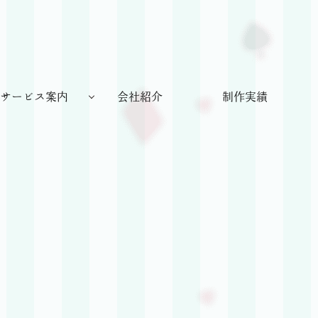
株
式
会
サービス案内
会社紹介
制作実績
社
Rish