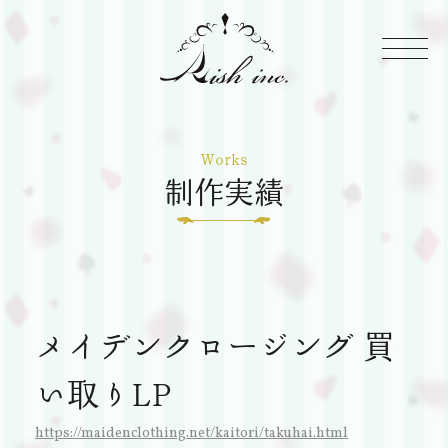
株
式
Rish
会
Inc
Works
社
制作実績
Rish
メイデンクロージング 買
い取りLP
https://maidenclothing.net/kaitori/takuhai.html