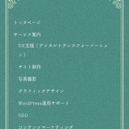
フ
ッ
トップページ
タ
サービス案内
ー
DX支援（デジタルトランスフォーメーショ
用
ン）
メ
サイト制作
ニ
写真撮影
ュ
グラフィックデザイン
ー
WordPress運用サポート
SEO
コンテンツマーケティング